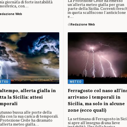
La Protezione Civile ha emesso
na giornata di forte instabilità
un'allerta meteo gialla per gran
mosferica, con…
parte della Sicilia. Correnti fresc
in quota scalfiscono l'anticiclone
edazione Web
e…
di
Redazione Web
ETEO
METEO
ltempo, allerta gialla in
Ferragosto col naso all’in
tta la Sicilia: attesi
arrivano i temporali in
mporali
Sicilia, ma solo in alcune
zone (ecco quali)
autunno bussa alle porte della
ilia con la sua carica di temporali.
La settimana di Ferragosto in Sici
 Protezione Civile ha diramato
si apre all'insegna di una lieve
'allerta meteo gialla…
instabilità. Una falla barica,