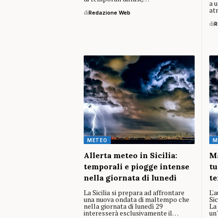
a u
at
di
Redazione Web
di
R
METEO
M
Allerta meteo in Sicilia:
Ma
temporali e piogge intense
tu
nella giornata di lunedì
te
La Sicilia si prepara ad affrontare
L'
una nuova ondata di maltempo che
Sic
nella giornata di lunedì 29
La
interesserà esclusivamente il…
un