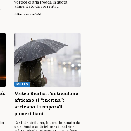
vortice di aria fredda in quota,
alimentato da correnti…
he
di
Redazione Web
METEO
sù:
Meteo Sicilia, l’anticiclone
africano si “incrina”:
arrivano i temporali
pomeridiani
lia
L'estate siciliana, finora dominata da
un robusto anticiclone di matrice
subtropicale, si prepara a una fase