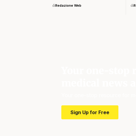
di
Redazione Web
di
R
Your one-stop r
medical news a
Your one-stop resource for m
Sign Up for Free