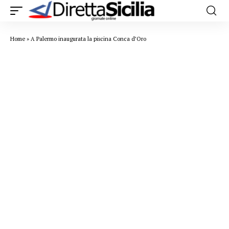
Home
»
A Palermo inaugurata la piscina Conca d’Oro