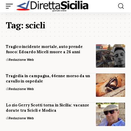
Tag:
scicli
Tragico incidente mortale, auto prende
fuoco: Edoardo Miceli muore a 26 anni
di
Redazione Web
Tragedia in campagna, 44enne morso da un
cavallo in ospedale
di
Redazione Web
Lo zio Gerry Scotti torna in Sicilia: vacanze
dorate tra Scicli e Modica
di
Redazione Web