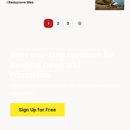
di
Redazione Web
1
2
3
Your one-stop resource for
medical news and
education.
Your one-stop resource for medical news and
education.
Sign Up for Free