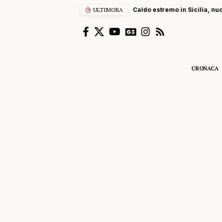
ULTIMORA
Sub ucciso dall’elic
CRONACA