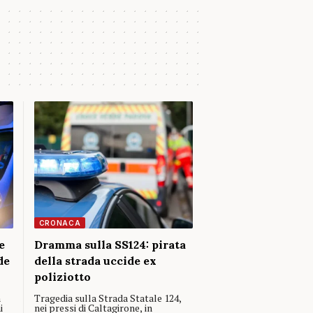
CRONACA
e
Dramma sulla SS124: pirata
de
della strada uccide ex
poliziotto
n
Tragedia sulla Strada Statale 124,
i
nei pressi di Caltagirone, in