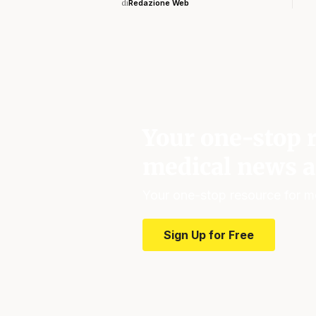
di
Redazione Web
Your one-stop r
medical news a
Your one-stop resource for m
Sign Up for Free