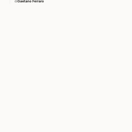
di
Gaetano Ferraro