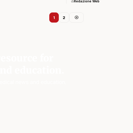
di
Redazione Web
1
2
esource for
nd education.
edical news and education.