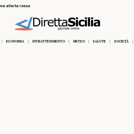
a di un gommone a Lampedusa, la fidanzata assiste alla tragedia
ECONOMIA
INTRATTENIMENTO
METEO
SALUTE
SOCIETÀ