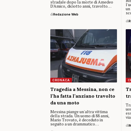
Non
stradale dopo la morte di Amedeo
l'u
D'Amico, diciotto anni, travolto…
un 
sc
di
Redazione Web
di
R
CRONACA
C
Tragedia a Messina, non ce
Tr
l’ha fatta l’anziano travolto
tr
da una moto
Tr
uo
Messina piange un'altra vittima
ess
della strada. Un uomo di 88 anni,
vi
Mario Trovato, è deceduto in
seguito a un drammatico…
di
M