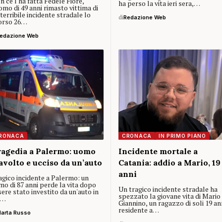
 ce l'ha fatta Fedele Fiore,
ha perso la vita ieri sera,…
omo di 49 anni rimasto vittima di
terribile incidente stradale lo
di
Redazione Web
orso 26…
edazione Web
RONACA
CRONACA
IN PRIMO PIANO
agedia a Palermo: uomo
Incidente mortale a
avolto e ucciso da un’auto
Catania: addio a Mario, 19
anni
agico incidente a Palermo: un
mo di 87 anni perde la vita dopo
Un tragico incidente stradale ha
ere stato investito da un'auto in
spezzato la giovane vita di Mario
a…
Giannino, un ragazzo di soli 19 an
residente a…
arta Russo