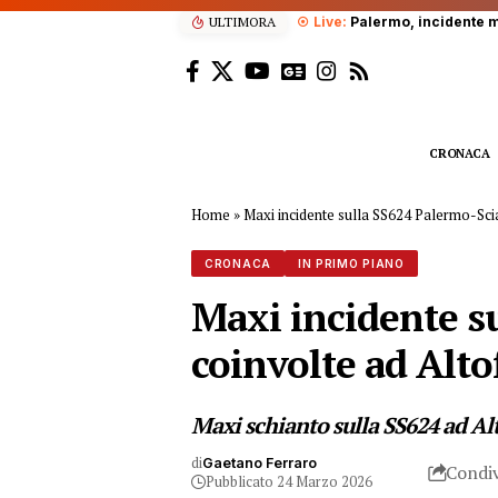
ULTIMORA
Grave incidente sul lavoro, p
CRONACA
Home
»
Maxi incidente sulla SS624 Palermo-Scia
CRONACA
IN PRIMO PIANO
Maxi incidente s
coinvolte ad Alto
Maxi schianto sulla SS624 ad Alt
di
Gaetano Ferraro
Condiv
Pubblicato 24 Marzo 2026