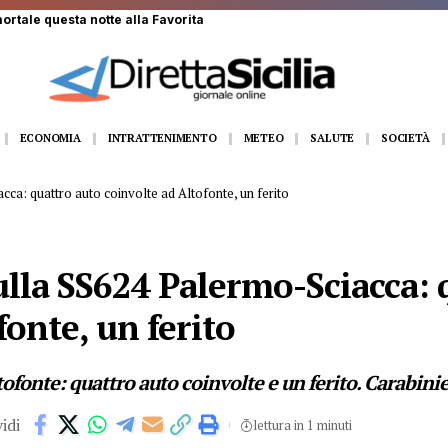
recipita da scala dell’autobotte, operaio in gravi condizioni
ECONOMIA
INTRATTENIMENTO
METEO
SALUTE
SOCIETÀ
cca: quattro auto coinvolte ad Altofonte, un ferito
ulla SS624 Palermo-Sciacca: 
fonte, un ferito
ofonte: quattro auto coinvolte e un ferito. Carabinier
idi
lettura in 1 minuti