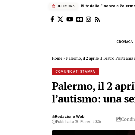
ULTIMORA
Scalatore francese di 22 anni
CRONACA
Home
»
Palermo, il 2 aprile il Teatro Politeama s
COMUNICATI STAMPA
Palermo, il 2 apri
l’autismo: una ser
di
Redazione Web
Condiv
Pubblicato 20 Marzo 2026