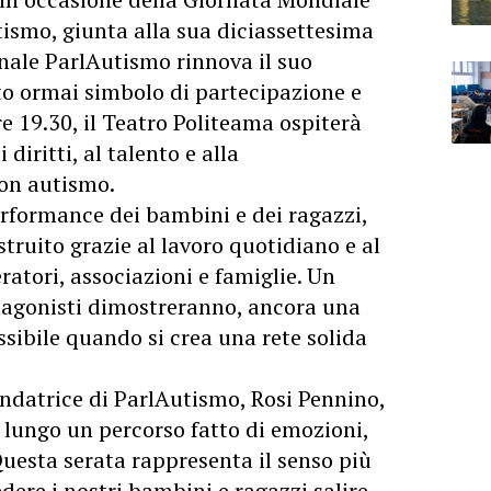
tismo, giunta alla sua diciassettesima
nale ParlAutismo rinnova il suo
 ormai simbolo di partecipazione e
ore 19.30, il Teatro Politeama ospiterà
diritti, al talento e alla
con autismo.
erformance dei bambini e dei ragazzi,
truito grazie al lavoro quotidiano e al
atori, associazioni e famiglie. Un
tagonisti dimostreranno, ancora una
ssibile quando si crea una rete solida
ondatrice di ParlAutismo, Rosi Pennino,
lungo un percorso fatto di emozioni,
uesta serata rappresenta il senso più
dere i nostri bambini e ragazzi salire