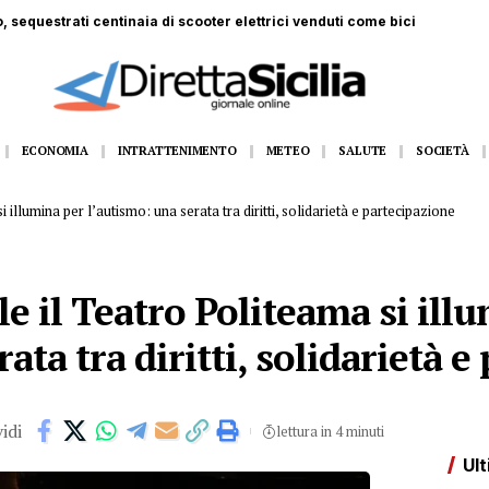
 ferito a Monte Pellegrino: trasportato a Villa Sofia
ECONOMIA
INTRATTENIMENTO
METEO
SALUTE
SOCIETÀ
i illumina per l’autismo: una serata tra diritti, solidarietà e partecipazione
le il Teatro Politeama si ill
ata tra diritti, solidarietà 
idi
lettura in 4 minuti
Ult