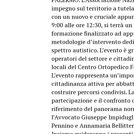
impegno sul territorio a tutela
con un nuovo e cruciale appun
9:00 alle ore 12:30, si terrà u
formazione finalizzato ad appr
metodologie d’intervento dedi
spettro autistico. L’evento è g
operatori del settore e cittadi
locali del Centro Ortopedico Fe
L’evento rappresenta un’impor
cittadinanza attiva per abbatt
costruire percorsi condivisi. L
partecipazione e il confronto d
riferimento del panorama norm
l’Avvocato Giuseppe Impidugli
Pennino e Annamaria Bellitter
Insieme guideranno i presenti