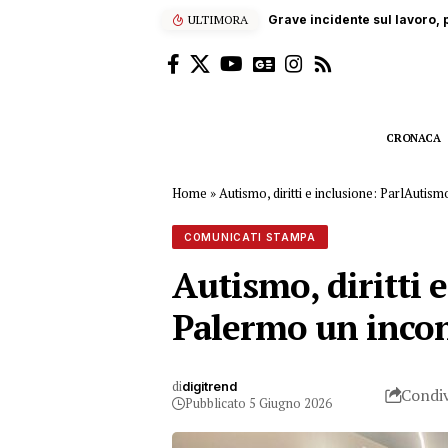
ULTIMORA
Grave incidente sul lavoro, p
CRONACA
Home
»
Autismo, diritti e inclusione: ParlAut
COMUNICATI STAMPA
Autismo, diritti
Palermo un incon
di
digitrend
Condiv
Pubblicato 5 Giugno 2026