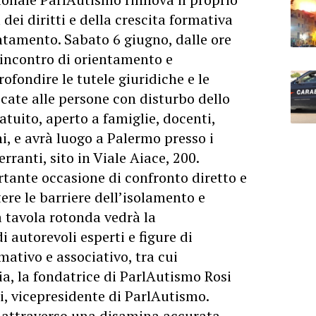
 dei diritti e della crescita formativa
tamento. Sabato 6 giugno, dalle ore
n incontro di orientamento e
ofondire le tutele giuridiche e le
cate alle persone con disturbo dello
ratuito, aperto a famiglie, docenti,
ni, e avrà luogo a Palermo presso i
rranti, sito in Viale Aiace, 200.
tante occasione di confronto diretto e
ere le barriere dell’isolamento e
a tavola rotonda vedrà la
i autorevoli esperti e figure di
ativo e associativo, tra cui
a, la fondatrice di ParlAutismo Rosi
i, vicepresidente di ParlAutismo.
 attraverso una disamina accurata