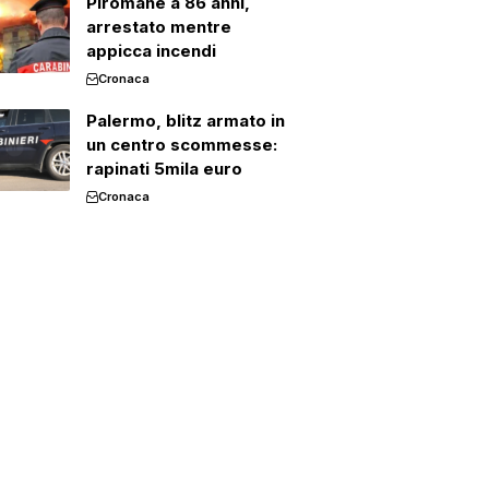
Piromane a 86 anni,
arrestato mentre
appicca incendi
Cronaca
Palermo, blitz armato in
un centro scommesse:
rapinati 5mila euro
Cronaca