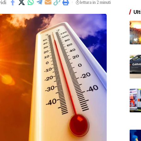
idi
lettura in 2 minuti
Ult