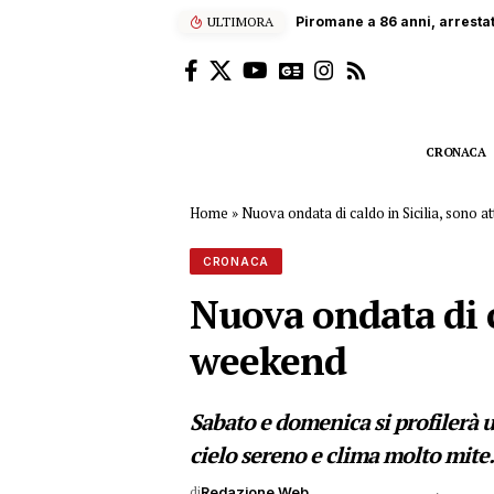
ULTIMORA
Palermo, blitz armato in un
CRONACA
Home
»
Nuova ondata di caldo in Sicilia, sono a
CRONACA
Nuova ondata di ca
weekend
Sabato e domenica si profilerà u
cielo sereno e clima molto mite
di
Redazione Web