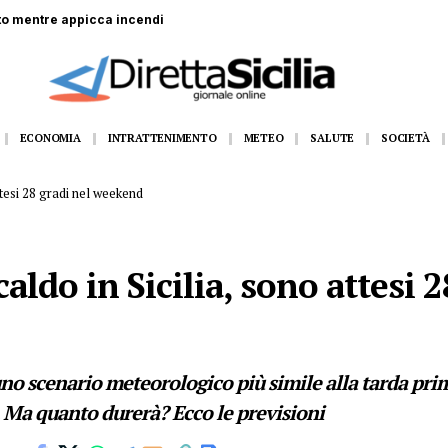
 centro scommesse: rapinati 5mila euro
ECONOMIA
INTRATTENIMENTO
METEO
SALUTE
SOCIETÀ
ttesi 28 gradi nel weekend
ldo in Sicilia, sono attesi 2
no scenario meteorologico più simile alla tarda prima
. Ma quanto durerà? Ecco le previsioni