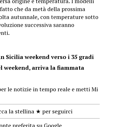
ersa origine e temperatura. I modelli
fatto che da metà della prossima
olta autunnale, con temperature sotto
voluzione successiva saranno
nti.
in Sicilia weekend verso i 35 gradi
nel weekend, arriva la fiammata
er le notizie in tempo reale e metti Mi
cca la stellina ★ per seguirci
onte preferita su Google