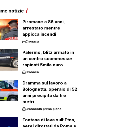
ime notizie
Piromane a 86 anni,
arrestato mentre
appicca incendi
Cronaca
Palermo, blitz armato in
un centro scommesse:
rapinati 5mila euro
Cronaca
Dramma sul lavoro a
Bolognetta: operaio di 52
anni precipita da tre
metri
Cronaca
In primo piano
Fontana di lava sull’Etna,
aerei dirottati da Roma e