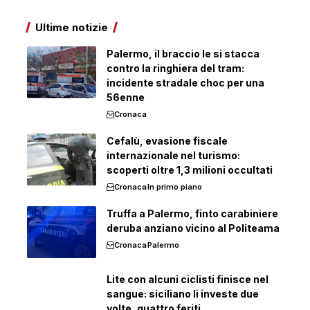
Ultime notizie
Palermo, il braccio le si stacca
contro la ringhiera del tram:
incidente stradale choc per una
56enne
Cronaca
Cefalù, evasione fiscale
internazionale nel turismo:
scoperti oltre 1,3 milioni occultati
Cronaca
In primo piano
Truffa a Palermo, finto carabiniere
deruba anziano vicino al Politeama
Cronaca
Palermo
Lite con alcuni ciclisti finisce nel
sangue: siciliano li investe due
volte, quattro feriti