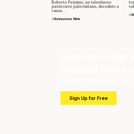
Roberto Pennino, un talentuoso
tra
pasticciere palermitano, deceduto a
va
causa…
di
M
di
Redazione Web
Your one-stop r
medical news a
Your one-stop resource for m
Sign Up for Free