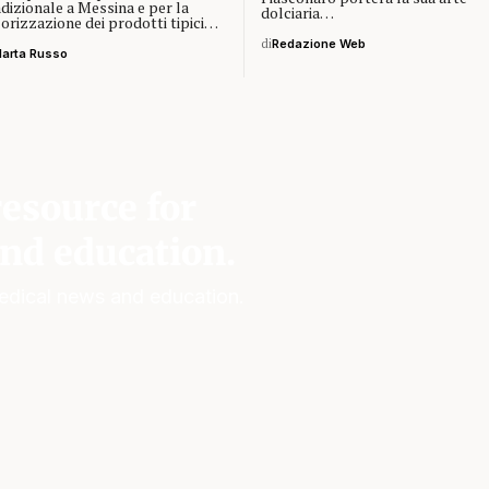
dizionale a Messina e per la
dolciaria…
lorizzazione dei prodotti tipici…
di
Redazione Web
arta Russo
esource for
nd education.
edical news and education.