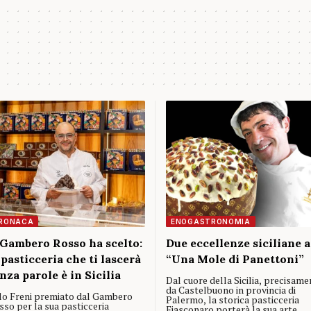
RONACA
ENOGASTRONOMIA
 Gambero Rosso ha scelto:
Due eccellenze siciliane a
 pasticceria che ti lascerà
“Una Mole di Panettoni”
nza parole è in Sicilia
Dal cuore della Sicilia, precisame
da Castelbuono in provincia di
llo Freni premiato dal Gambero
Palermo, la storica pasticceria
sso per la sua pasticceria
Fiasconaro porterà la sua arte