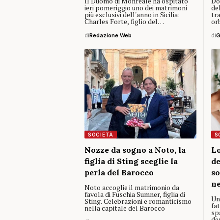
Il Duomo di Monreale ha ospitato
Dov
ieri pomeriggio uno dei matrimoni
del
più esclusivi dell'anno in Sicilia:
tr
Charles Forte, figlio del…
or
di
Redazione Web
di
G
SOCIETÀ
S
Nozze da sogno a Noto, la
Lo
figlia di Sting sceglie la
de
perla del Barocco
so
ne
Noto accoglie il matrimonio da
favola di Fuschia Sumner, figlia di
Un
Sting. Celebrazioni e romanticismo
fat
nella capitale del Barocco
spa
de