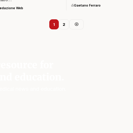
di
Gaetano Ferraro
edazione Web
1
2
esource for
nd education.
edical news and education.