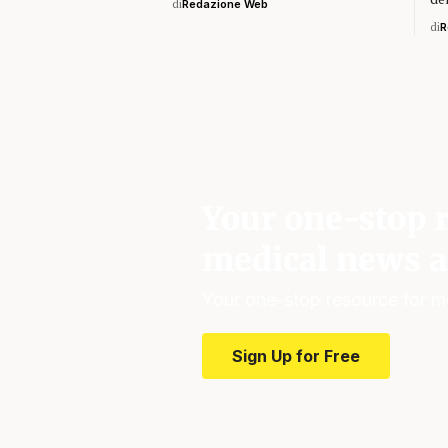
di
Redazione Web
di
R
Your one-stop r
medical news a
Your one-stop resource for m
Sign Up for Free