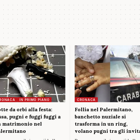
RONACA
IN PRIMO PIANO
CRONACA
tte da orbi alla festa:
Follia nel Palermitano,
ssa, pugni e fuggi fuggi a
banchetto nuziale si
 matrimonio nel
trasforma in un ring,
lermitano
volano pugni tra gli invit