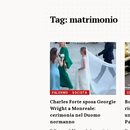
Tag:
matrimonio
PALERMO
SOCIETÀ
C
Charles Forte sposa Georgie
Bo
Wright a Monreale:
ri
cerimonia nel Duomo
un
normanno
Pa