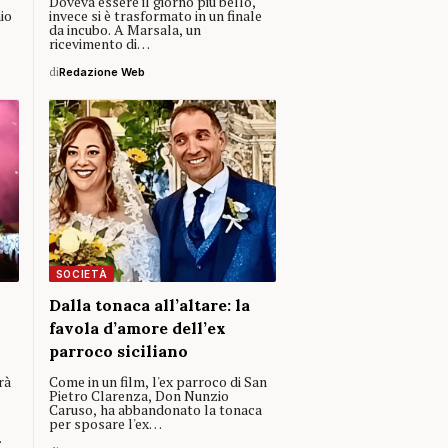
Doveva essere il giorno più bello,
nio
invece si è trasformato in un finale
da incubo. A Marsala, un
ricevimento di…
di
Redazione Web
SOCIETÀ
Dalla tonaca all’altare: la
favola d’amore dell’ex
parroco siciliano
rà
Come in un film, l'ex parroco di San
Pietro Clarenza, Don Nunzio
Caruso, ha abbandonato la tonaca
per sposare l'ex…
…