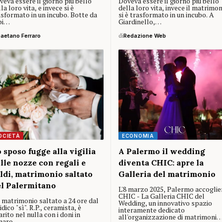
eva essere il giorno più bello
Doveva essere il giorno più bello
la loro vita, e invece si è
della loro vita, invece il matrimo
asformato in un incubo. Botte da
si è trasformato in un incubo. A
bi…
Giardinello,…
aetano Ferraro
di
Redazione Web
OCIETÀ
ECONOMIA
 sposo fugge alla vigilia
A Palermo il wedding
lle nozze con regali e
diventa CHIC: apre la
ldi, matrimonio saltato
Galleria del matrimonio
l Palermitano
L'8 marzo 2025, Palermo accoglie
CHIC - La Galleria CHIC del
 matrimonio saltato a 24 ore dal
Wedding, un innovativo spazio
idico "sì". R.P., ceramista, è
interamente dedicato
rito nel nulla con i doni in
all'organizzazione di matrimoni
naro…