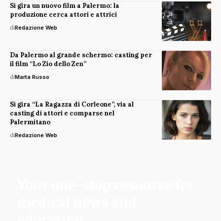
Si gira un nuovo film a Palermo: la
produzione cerca attori e attrici
di
Redazione Web
Da Palermo al grande schermo: casting per
il film “Lo Zio dello Zen”
di
Marta Russo
Si gira “La Ragazza di Corleone”, via al
casting di attori e comparse nel
Palermitano
di
Redazione Web
Your one-stop resource for
medical news and
education.