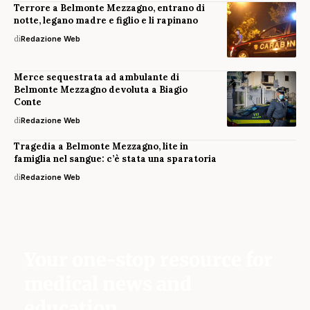
Terrore a Belmonte Mezzagno, entrano di
notte, legano madre e figlio e li rapinano
di
Redazione Web
Merce sequestrata ad ambulante di
Belmonte Mezzagno devoluta a Biagio
Conte
di
Redazione Web
Tragedia a Belmonte Mezzagno, lite in
famiglia nel sangue: c’è stata una sparatoria
di
Redazione Web
Your one-stop resource for
medical news and
education.