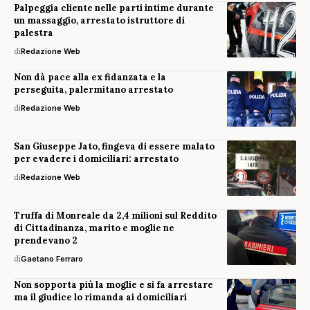
Palpeggia cliente nelle parti intime durante
un massaggio, arrestato istruttore di
palestra
di
Redazione Web
Non dà pace alla ex fidanzata e la
perseguita, palermitano arrestato
di
Redazione Web
San Giuseppe Jato, fingeva di essere malato
per evadere i domiciliari: arrestato
di
Redazione Web
Truffa di Monreale da 2,4 milioni sul Reddito
di Cittadinanza, marito e moglie ne
prendevano 2
di
Gaetano Ferraro
Non sopporta più la moglie e si fa arrestare
ma il giudice lo rimanda ai domiciliari