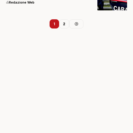
di
Redazione Web
1
2