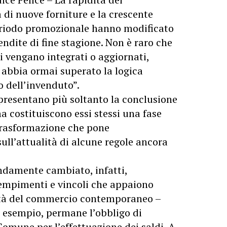
à di nuove forniture e la crescente
eriodo promozionale hanno modificato
vendite di fine stagione. Non è raro che
ti vengano integrati o aggiornati,
abbia ormai superato la logica
o dell’invenduto”.
appresentano più soltanto la conclusione
 costituiscono essi stessi una fase
 trasformazione che pone
sull’attualità di alcune regole ancora
ndamente cambiato, infatti,
empimenti e vincoli che appaiono
altà del commercio contemporaneo –
ad esempio, permane l’obbligo di
omune per l’effettuazione dei saldi. A