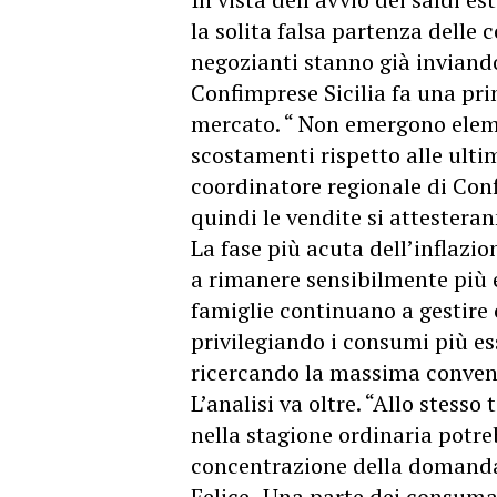
la solita falsa partenza delle
negozianti stanno già inviando 
Confimprese Sicilia fa una pr
mercato. “ Non emergono elemen
scostamenti rispetto alle ulti
coordinatore regionale di Conf
quindi le vendite si attesterann
La fase più acuta dell’inflazio
a rimanere sensibilmente più e
famiglie continuano a gestire 
privilegiando i consumi più e
ricercando la massima conven
L’analisi va oltre. “Allo stess
nella stagione ordinaria potr
concentrazione della domanda 
Felice- Una parte dei consumat