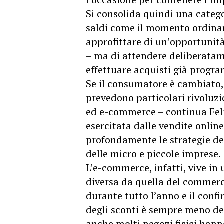
Si consolida quindi una categ
saldi come il momento ordinari
approfittare di un’opportunit
– ma di attendere deliberatam
effettuare acquisti già progr
Se il consumatore è cambiato,
prevedono particolari rivoluzi
ed e-commerce – continua Feli
esercitata dalle vendite onlin
profondamente le strategie deg
delle micro e piccole imprese.
L’e-commerce, infatti, vive i
diversa da quella del commerc
durante tutto l’anno e il confi
degli sconti è sempre meno def
anche molti negozi fisici han