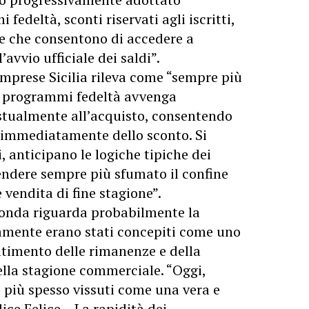
edeltà, sconti riservati agli iscritti,
e che consentono di accedere a
avvio ufficiale dei saldi”.
fimprese Sicilia rileva come “sempre più
i programmi fedeltà avvenga
stualmente all’acquisto, consentendo
 immediatamente dello sconto. Si
i, anticipano le logiche tipiche dei
endere sempre più sfumato il confine
vendita di fine stagione”.
fonda riguarda probabilmente la
camente erano stati concepiti come uno
ltimento delle rimanenze e della
lla stagione commerciale. “Oggi,
 più spesso vissuti come una vera e
ice Felice – La rapidità dei