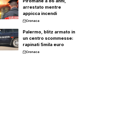
Piromane a 86 anni,
arrestato mentre
appicca incendi
Cronaca
Palermo, blitz armato in
un centro scommesse:
rapinati 5mila euro
Cronaca