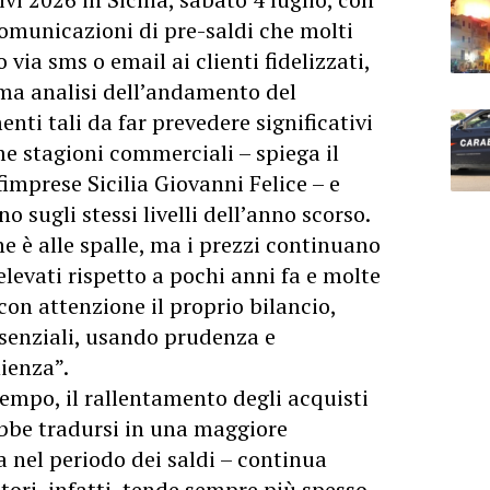
 comunicazioni di pre-saldi che molti
via sms o email ai clienti fidelizzati,
ima analisi dell’andamento del
ti tali da far prevedere significativi
me stagioni commerciali – spiega il
imprese Sicilia Giovanni Felice – e
o sugli stessi livelli dell’anno scorso.
ne è alle spalle, ma i prezzi continuano
levati rispetto a pochi anni fa e molte
con attenzione il proprio bilancio,
ssenziali, usando prudenza e
ienza”.
o tempo, il rallentamento degli acquisti
ebbe tradursi in una maggiore
nel periodo dei saldi – continua
ori, infatti, tende sempre più spesso