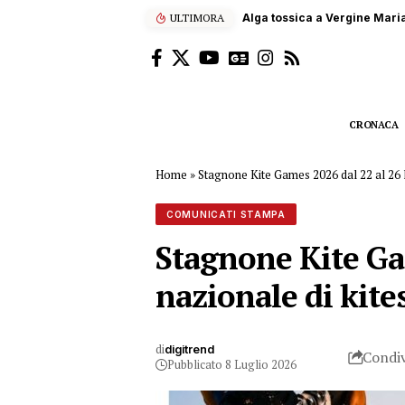
ULTIMORA
Terna, 60 studenti siciliani
CRONACA
Home
»
Stagnone Kite Games 2026 dal 22 al 26 l
COMUNICATI STAMPA
Stagnone Kite Gam
nazionale di kite
di
digitrend
Condiv
Pubblicato 8 Luglio 2026