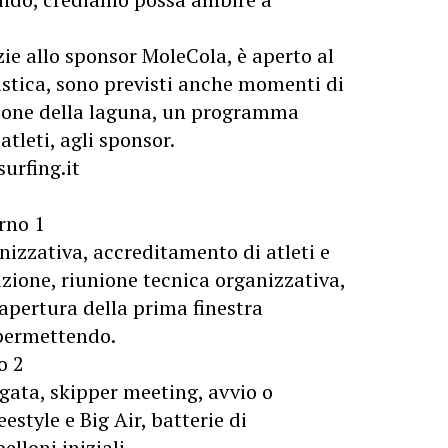
zie allo sponsor MoleCola, è aperto al
istica, sono previsti anche momenti di
zione della laguna, un programma
tleti, agli sponsor.
urfing.it
rno 1
nizzativa, accreditamento di atleti e
azione, riunione tecnica organizzativa,
apertura della prima finestra
 permettendo.
o 2
egata, skipper meeting, avvio o
estyle e Big Air, batterie di
elloni iniziali.