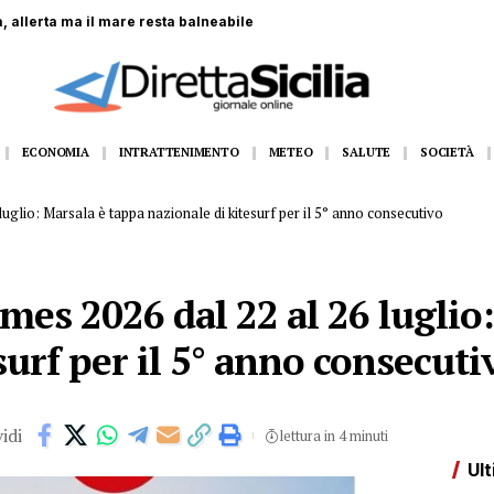
 coinvolti nella Formazione Scuola Lavoro
ECONOMIA
INTRATTENIMENTO
METEO
SALUTE
SOCIETÀ
uglio: Marsala è tappa nazionale di kitesurf per il 5° anno consecutivo
es 2026 dal 22 al 26 luglio
surf per il 5° anno consecuti
idi
lettura in 4 minuti
Ult