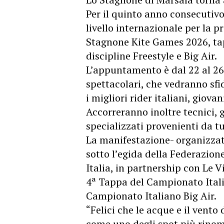
Per il quinto anno consecutivo
livello internazionale per la pr
Stagnone Kite Games 2026, tap
discipline Freestyle e Big Air.
L’appuntamento è dal 22 al 26 
spettacolari, che vedranno sfi
i migliori rider italiani, giovani
Accorreranno inoltre tecnici, g
specializzati provenienti da t
La manifestazione- organizzata
sotto l’egida della Federazione
Italia, in partnership con Le 
4ª Tappa del Campionato Itali
Campionato Italiano Big Air.
“Felici che le acque e il vent
come uno degli spot più rinom