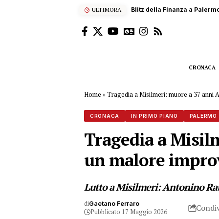
ULTIMORA
Scalatore francese di 22 anni
CRONACA
Home
»
Tragedia a Misilmeri: muore a 37 anni 
CRONACA
IN PRIMO PIANO
PALERMO
Tragedia a Misil
un malore impro
Lutto a Misilmeri: Antonino Ratt
di
Gaetano Ferraro
Condiv
Pubblicato 17 Maggio 2026