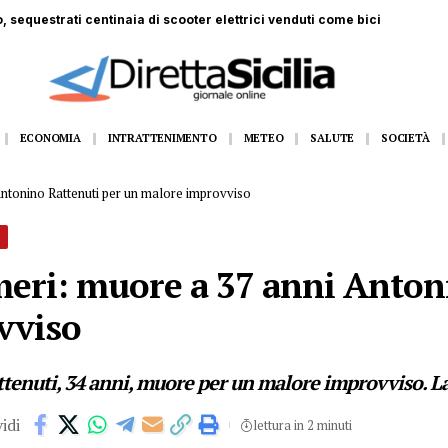
 ferito a Monte Pellegrino: trasportato a Villa Sofia
ECONOMIA
INTRATTENIMENTO
METEO
SALUTE
SOCIETÀ
Antonino Rattenuti per un malore improvviso
meri: muore a 37 anni Anton
vviso
enuti, 34 anni, muore per un malore improvviso. Lasc
idi
lettura in 2 minuti