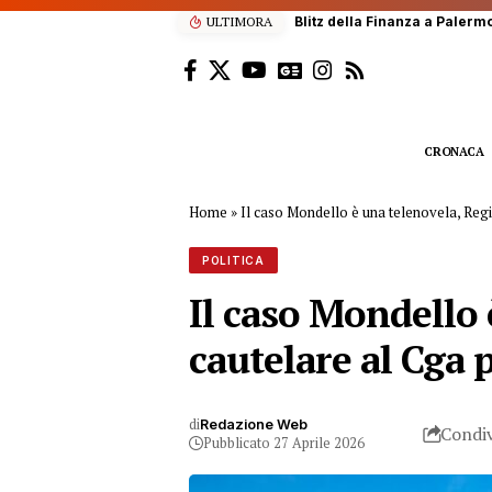
ULTIMORA
Scalatore francese di 22 anni
CRONACA
Home
»
Il caso Mondello è una telenovela, Regi
POLITICA
Il caso Mondello 
cautelare al Cga 
di
Redazione Web
Condiv
Pubblicato 27 Aprile 2026