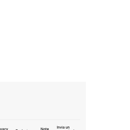
Invia un
ivacy
Note