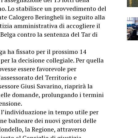
mo. Lo stabilisce un provvedimento del
te Calogero Beringheli in seguito alla
tizia amministrativa di accogliere il
-Belga contro la sentenza del Tar di
ga ha fissato per il prossimo 14
er la decisione collegiale. Per quella
ovesse essere favorevole per
assessorato del Territorio e
essore Giusi Savarino, riaprirà la
 delle domande, prolungando i termini
pensione.
 l’individuazione in tempo utile per
ne balneare dei nuovi gestori delle
ondello, la Regione, attraverso
iesto al Consiglio di giustizia