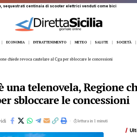
 ferito a Monte Pellegrino: trasportato a Villa Sofia
ECONOMIA
INTRATTENIMENTO
METEO
SALUTE
SOCIETÀ
one chiede revoca cautelare al Cga per sbloccare le concessioni
è una telenovela, Regione c
per sbloccare le concessioni
idi
lettura in 1 minuti
Ult