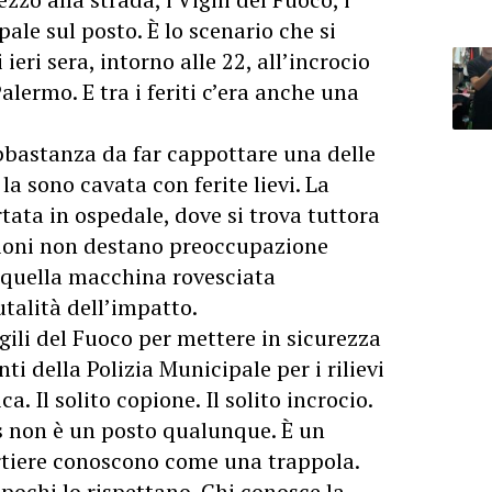
pale sul posto. È lo scenario che si
ieri sera, intorno alle 22, all’incrocio
alermo. E tra i feriti c’era anche una
abbastanza da far cappottare una delle
 la sono cavata con ferite lievi. La
rtata in ospedale, dove si trova tuttora
zioni non destano preoccupazione
quella macchina rovesciata
utalità dell’impatto.
gili del Fuoco per mettere in sicurezza
enti della Polizia Municipale per i rilievi
a. Il solito copione. Il solito incrocio.
is non è un posto qualunque. È un
artiere conoscono come una trappola.
 pochi lo rispettano. Chi conosce la