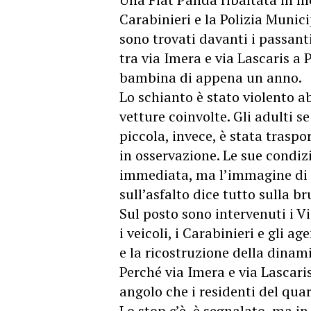
Carabinieri e la Polizia Munici
sono trovati davanti i passanti 
tra via Imera e via Lascaris a P
bambina di appena un anno.
Lo schianto è stato violento 
vetture coinvolte. Gli adulti se
piccola, invece, è stata traspo
in osservazione. Le sue condi
immediata, ma l’immagine di 
sull’asfalto dice tutto sulla br
Sul posto sono intervenuti i Vi
i veicoli, i Carabinieri e gli ag
e la ricostruzione della dinamic
Perché via Imera e via Lascar
angolo che i residenti del qu
Lo stop c’è, è segnalato, ma in