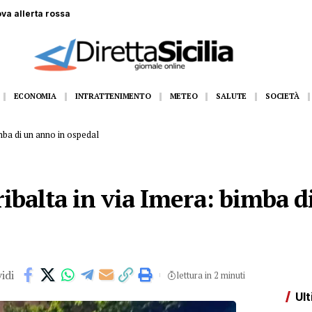
ova allerta rossa
ECONOMIA
INTRATTENIMENTO
METEO
SALUTE
SOCIETÀ
imba di un anno in ospedal
ribalta in via Imera: bimba d
idi
lettura in 2 minuti
Ult