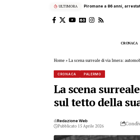
ULTIMORA
Palermo, blitz armato i
CRONACA
Home
»
La scena surreale di via Imera: automob
CRONACA
PALERMO
La scena surreale
sul tetto della s
di
Redazione Web
Condiv
Pubblicato 15 Aprile 2026