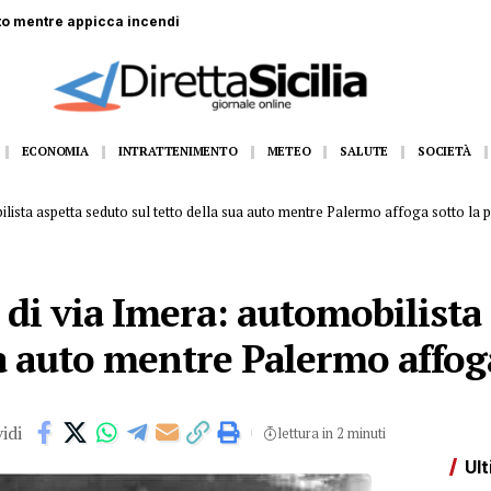
n un centro scommesse: rapinati 5mila euro
ECONOMIA
INTRATTENIMENTO
METEO
SALUTE
SOCIETÀ
ilista aspetta seduto sul tetto della sua auto mentre Palermo affoga sotto la 
 di via Imera: automobilista
ua auto mentre Palermo affog
idi
lettura in 2 minuti
Ult