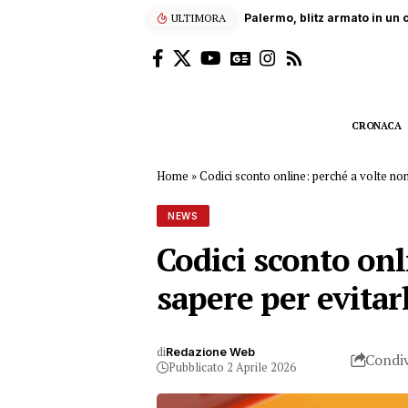
ULTIMORA
Dramma sul lavoro a Bolognet
CRONACA
Home
»
Codici sconto online: perché a volte no
NEWS
Codici sconto onl
sapere per evitar
di
Redazione Web
Condiv
Pubblicato 2 Aprile 2026