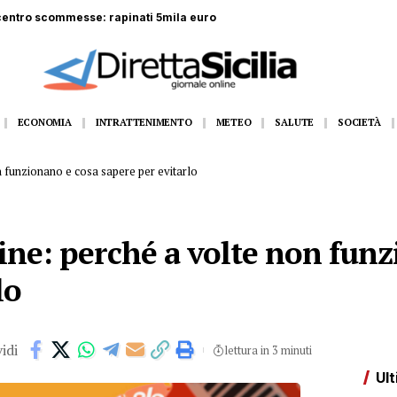
ta: operaio di 52 anni precipita da tre metri
ECONOMIA
INTRATTENIMENTO
METEO
SALUTE
SOCIETÀ
n funzionano e cosa sapere per evitarlo
ine: perché a volte non fun
lo
idi
lettura in 3 minuti
Ult