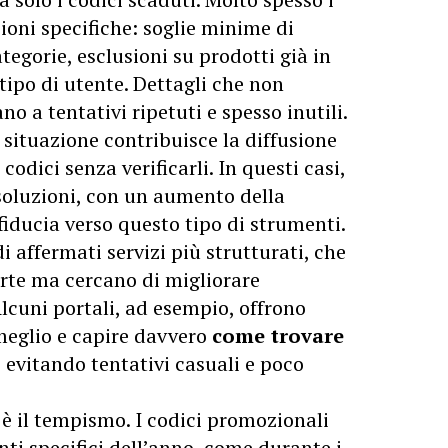
oni specifiche: soglie minime di
tegorie, esclusioni su prodotti già in
tipo di utente. Dettagli che non
o a tentativi ripetuti e spesso inutili.
situazione contribuisce la diffusione
odici senza verificarli. In questi casi,
ù soluzioni, con un aumento della
fiducia verso questo tipo di strumenti.
i affermati servizi più strutturati, che
erte ma cercano di migliorare
 Alcuni portali, ad esempio, offrono
 meglio e capire davvero
come trovare
, evitando tentativi casuali e poco
è il tempismo. I codici promozionali
nti specifici dell’anno, come durante i