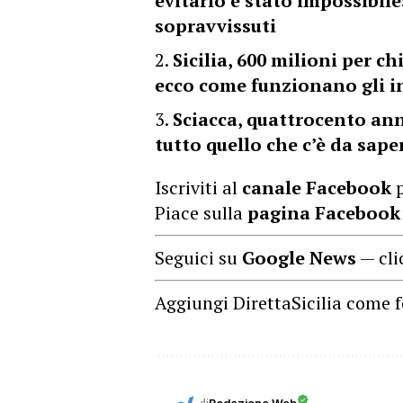
evitarlo è stato impossibile»
sopravvissuti
Sicilia, 600 milioni per 
ecco come funzionano gli i
Sciacca, quattrocento an
tutto quello che c’è da sape
Iscriviti al
canale Facebook
p
Piace sulla
pagina Facebook
Seguici su
Google News
— cli
Aggiungi DirettaSicilia come f
di