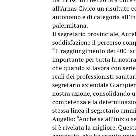
all’Arnas Civico un risultato 
autonomo e di categoria all’in
palermitana.
Il segretario provinciale, Aure
soddisfazione il percorso com
“Il raggiungimento dei 400 iscr
importante per tutta la nostr
che quando si lavora con serie
reali dei professionisti sanitar
segretario aziendale Giampiero
nostra azione, consolidando un
competenza e la determinazione
stessa linea il segretario amm
Augello: “Anche se all’inizio 
si è rivelata la migliore. Ques
compatta, che ha saputo unir