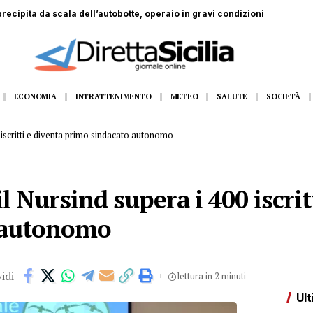
dall’11 al 14 agosto Gangi appuntamento con la grande musica dal vivo
ECONOMIA
INTRATTENIMENTO
METEO
SALUTE
SOCIETÀ
 iscritti e diventa primo sindacato autonomo
l Nursind supera i 400 iscrit
 autonomo
idi
lettura in 2 minuti
Ult