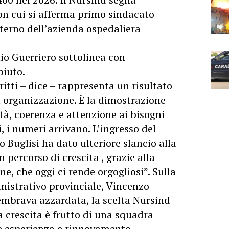
con cui si afferma primo sindacato
terno dell’azienda ospedaliera
lio Guerriero sottolinea con
piuto.
itti – dice – rappresenta un risultato
a organizzazione. È la dimostrazione
tà, coerenza e attenzione ai bisogni
i, i numeri arrivano. L’ingresso del
 Buglisi ha dato ulteriore slancio alla
 percorso di crescita , grazie alla
, che oggi ci rende orgogliosi”. Sulla
inistrativo provinciale, Vincenzo
sembrava azzardata, la scelta Nursind
ta crescita è frutto di una squadra
e esperienza e rinnovamento,