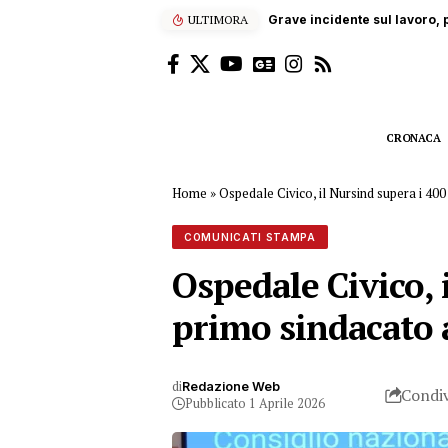
ULTIMORA
“Enjoy’s Jazz… e non solo”: 
CRONACA
Home
»
Ospedale Civico, il Nursind supera i 400
COMUNICATI STAMPA
Ospedale Civico, i
primo sindacato
di
Redazione Web
Condiv
Pubblicato 1 Aprile 2026