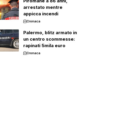
Piromane a 86 anni,
arrestato mentre
appicca incendi
Cronaca
Palermo, blitz armato in
un centro scommesse:
rapinati 5mila euro
Cronaca