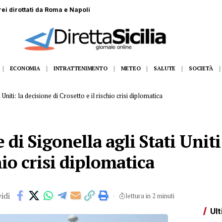
i: sequestrati 5 quintali di cibo
ECONOMIA
INTRATTENIMENTO
METEO
SALUTE
SOCIETÀ
 Uniti: la decisione di Crosetto e il rischio crisi diplomatica
e di Sigonella agli Stati Uniti
hio crisi diplomatica
idi
lettura in 2 minuti
Ult