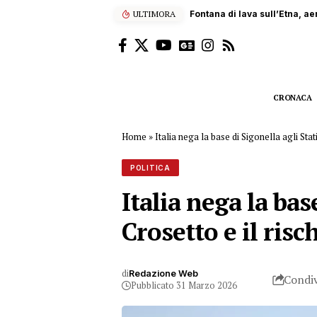
ULTIMORA
Palermo, orrore nei ristorant
CRONACA
Home
»
Italia nega la base di Sigonella agli Stati
POLITICA
Italia nega la bas
Crosetto e il risc
di
Redazione Web
Condiv
Pubblicato 31 Marzo 2026