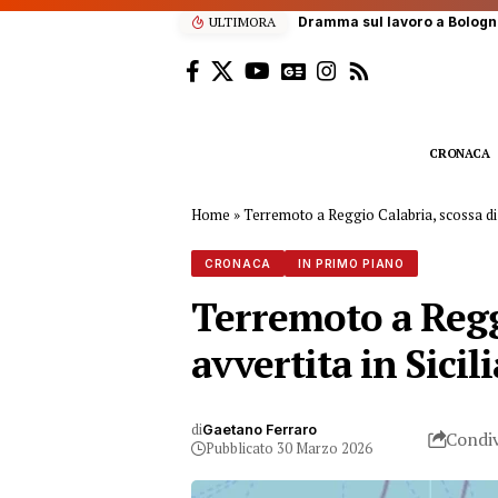
ULTIMORA
Dramma sul lavoro a Bolognet
CRONACA
Home
»
Terremoto a Reggio Calabria, scossa di m
CRONACA
IN PRIMO PIANO
Terremoto a Regg
avvertita in Sicili
di
Gaetano Ferraro
Condiv
Pubblicato 30 Marzo 2026