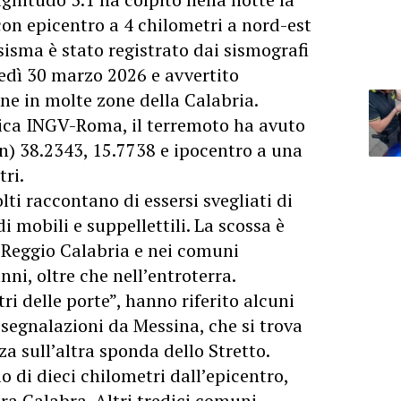
con epicentro a 4 chilometri a nord-est
sisma è stato registrato dai sismografi
nedì 30 marzo 2026 e avvertito
ne in molte zone della Calabria.
mica INGV-Roma, il terremoto ha avuto
on) 38.2343, 15.7738 e ipocentro a una
tri.
lti raccontano di essersi svegliati di
 mobili e suppellettili. La scossa è
 Reggio Calabria e nei comuni
nni, oltre che nell’entroterra.
i delle porte”, hanno riferito alcuni
 segnalazioni da Messina, che si trova
za sull’altra sponda dello Stretto.
o di dieci chilometri dall’epicentro,
ara Calabra. Altri tredici comuni