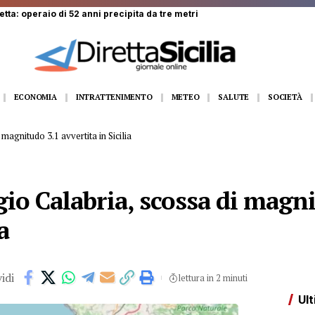
ta: operaio di 52 anni precipita da tre metri
ECONOMIA
INTRATTENIMENTO
METEO
SALUTE
SOCIETÀ
agnitudo 3.1 avvertita in Sicilia
io Calabria, scossa di magni
a
idi
lettura in 2 minuti
Ult