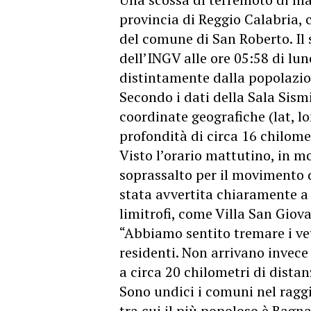
provincia di Reggio Calabria, 
del comune di San Roberto. Il 
dell’INGV alle ore 05:58 di lu
distintamente dalla popolazio
Secondo i dati della Sala Sis
coordinate geografiche (lat, l
profondità di circa 16 chilome
Visto l’orario mattutino, in mo
soprassalto per il movimento di
stata avvertita chiaramente a
limitrofi, come Villa San Giova
“Abbiamo sentito tremare i vetr
residenti. Non arrivano invece
a circa 20 chilometri di distan
Sono undici i comuni nel raggi
tra cui il più popoloso è Bagn