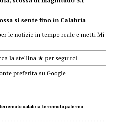
ria, scossa di magnitudo 3.1
cossa si sente fino in Calabria
er le notizie in tempo reale e metti Mi
cca la stellina ★ per seguirci
onte preferita su Google
terremoto calabria
terremoto palermo