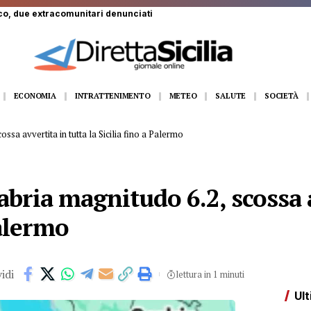
o, due extracomunitari denunciati
ECONOMIA
INTRATTENIMENTO
METEO
SALUTE
SOCIETÀ
ssa avvertita in tutta la Sicilia fino a Palermo
bria magnitudo 6.2, scossa a
Palermo
idi
lettura in 1 minuti
Ult