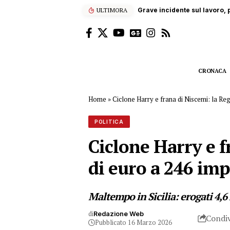
ULTIMORA
Grave incidente sul lavoro, p
CRONACA
Home
»
Ciclone Harry e frana di Niscemi: la Re
POLITICA
Ciclone Harry e f
di euro a 246 im
Maltempo in Sicilia: erogati 4,6 
di
Redazione Web
Condiv
Pubblicato 16 Marzo 2026