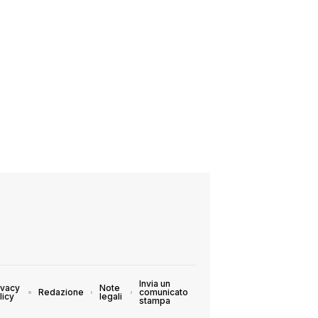
Invia un
ivacy
Note
Redazione
comunicato
licy
legali
stampa