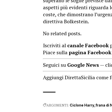
superano le soglie previste d
aspetti più evidenti riguarda 
coste, che dimostrano l’urgenz
direttiva Bolkestein.
No related posts.
Iscriviti al
canale Facebook
p
Piace sulla
pagina Facebook
Seguici su
Google News
— cli
Aggiungi DirettaSicilia come f
ARGOMENTI:
Ciclone Harry
frana di