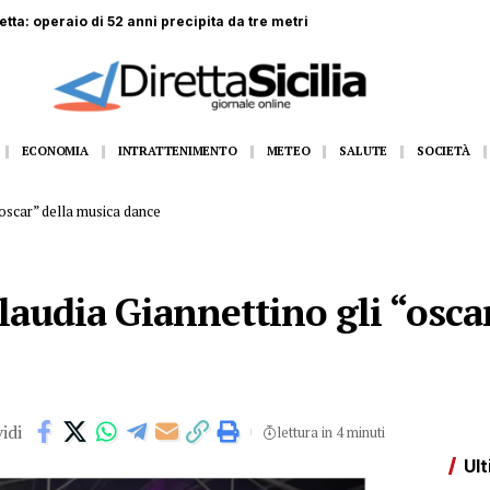
rei dirottati da Roma e Napoli
ECONOMIA
INTRATTENIMENTO
METEO
SALUTE
SOCIETÀ
 “oscar” della musica dance
 Claudia Giannettino gli “osca
idi
lettura in 4 minuti
Ult