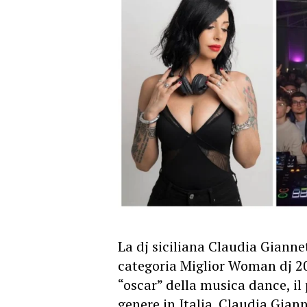
La dj siciliana Claudia Giannet
categoria Miglior Woman dj 20
“oscar” della musica dance, i
genere in Italia. Claudia Giann