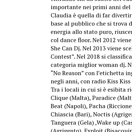
importante nei primi anni del 
Claudia è quella di far diverti
base al pubblico che si trova 
energia allo stato puro, riusc
col dance floor. Nel 2012 vien
She Can Dj. Nel 2013 viene sce
Contest”. Nel 2018 si classifi
categoria miglior woman dj. N
“No Reason” con l’etichetta in
negli anni, con radio Kiss Kis
Tra i locali in cui si è esibita
Clique (Malta), Paradice (Malt
Beat (Napoli), Pacha (Riccion
Chiascia (Bari), Noctis (Agrige
Tanguera (Gela) ,Wake up (Cas
(Agrigento), Exploit (Bisacqui