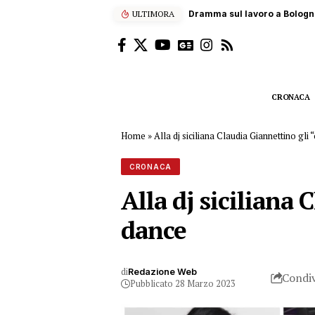
ULTIMORA
Fontana di lava sull’Etna, ae
CRONACA
Home
»
Alla dj siciliana Claudia Giannettino gli
CRONACA
Alla dj siciliana
dance
di
Redazione Web
Condiv
Pubblicato 28 Marzo 2023