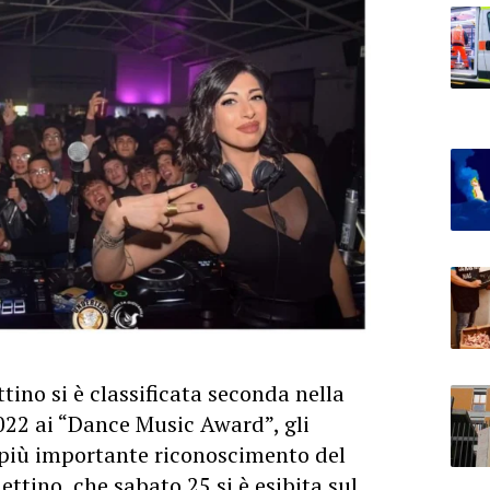
tino si è classificata seconda nella
22 ai “Dance Music Award”, gli
l più importante riconoscimento del
ettino, che sabato 25 si è esibita sul