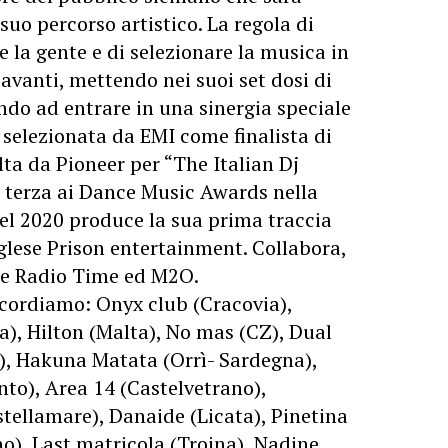
suo percorso artistico. La regola di
re la gente e di selezionare la musica in
davanti, mettendo nei suoi set dosi di
endo ad entrare in una sinergia speciale
e selezionata da EMI come finalista di
lta da Pioneer per “The Italian Dj
ca terza ai Dance Music Awards nella
el 2020 produce la sua prima traccia
glese Prison entertainment. Collabora,
s e Radio Time ed M2O.
 ricordiamo: Onyx club (Cracovia),
a), Hilton (Malta), No mas (CZ), Dual
e), Hakuna Matata (Orrì- Sardegna),
nto), Area 14 (Castelvetrano),
tellamare), Danaide (Licata), Pinetina
no), Last matricola (Troina), Nadine