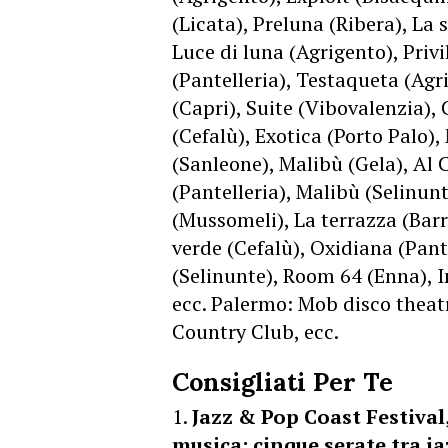
(Licata), Preluna (Ribera), La 
Luce di luna (Agrigento), Priv
(Pantelleria), Testaqueta (Ag
(Capri), Suite (Vibovalenzia),
(Cefalù), Exotica (Porto Palo
(Sanleone), Malibù (Gela), Al
(Pantelleria), Malibù (Selinun
(Mussomeli), La terrazza (Bar
verde (Cefalù), Oxidiana (Pant
(Selinunte), Room 64 (Enna), 
ecc. Palermo: Mob disco theatr
Country Club, ecc.
Consigliati Per Te
Jazz & Pop Coast Festival
musica: cinque serate tra j