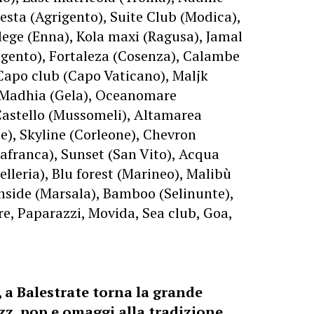
sesta (Agrigento), Suite Club (Modica),
ilege (Enna), Kola maxi (Ragusa), Jamal
rigento), Fortaleza (Cosenza), Calambe
 Capo club (Capo Vaticano), Maljk
), Madhia (Gela), Oceanomare
 Castello (Mussomeli), Altamarea
te), Skyline (Corleone), Chevron
rafranca), Sunset (San Vito), Acqua
elleria), Blu forest (Marineo), Malibù
Inside (Marsala), Bamboo (Selinunte),
e, Paparazzi, Movida, Sea club, Goa,
, a Balestrate torna la grande
azz, pop e omaggi alla tradizione