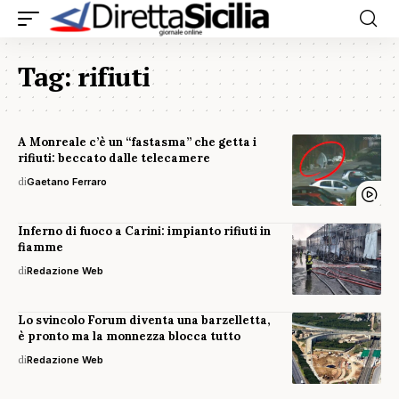
Tag:
rifiuti
A Monreale c’è un “fastasma” che getta i
rifiuti: beccato dalle telecamere
di
Gaetano Ferraro
Inferno di fuoco a Carini: impianto rifiuti in
fiamme
di
Redazione Web
Lo svincolo Forum diventa una barzelletta,
è pronto ma la monnezza blocca tutto
di
Redazione Web