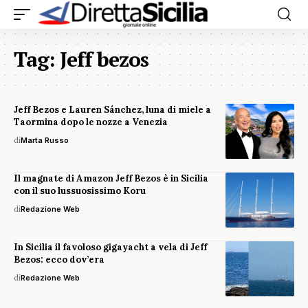
Tag:
Jeff bezos
Jeff Bezos e Lauren Sánchez, luna di miele a
Taormina dopo le nozze a Venezia
di
Marta Russo
Il magnate di Amazon Jeff Bezos è in Sicilia
con il suo lussuosissimo Koru
di
Redazione Web
In Sicilia il favoloso gigayacht a vela di Jeff
Bezos: ecco dov’era
di
Redazione Web