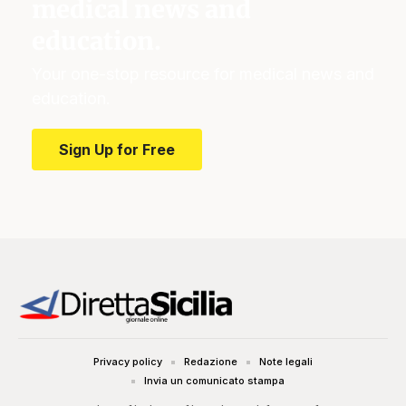
medical news and
education.
Your one-stop resource for medical news and
education.
Sign Up for Free
Privacy policy
Redazione
Note legali
Invia un comunicato stampa