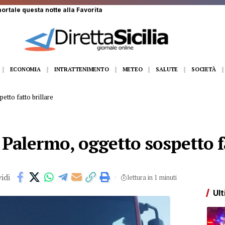
te alla Favorita
ECONOMIA
INTRATTENIMENTO
METEO
SALUTE
SOCIETÀ
tto fatto brillare
Palermo, oggetto sospetto fa
idi
lettura in 1 minuti
Ult