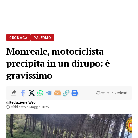
CRONACA
PALERMO
Monreale, motociclista
precipita in un dirupo: è
gravissimo
lettura in 2 minuti
di
Redazione Web
Pubblicato 3 Maggio 2026