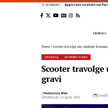
ULTIMORA
Lutto a Palermo, Rosario Rom
CRONACA
Home
»
Scooter travolge uno studente Erasmus in
CRONACA
IN PRIMO PIANO
Scooter travolge 
gravi
di
Redazione Web
Condiv
Pubblicato 24 Aprile 2026