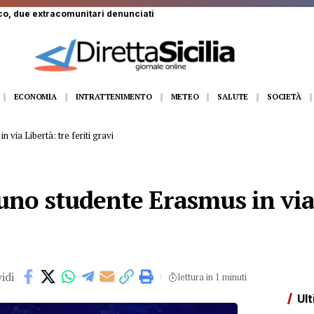
eo era amico di tutti
ECONOMIA
INTRATTENIMENTO
METEO
SALUTE
SOCIETÀ
 via Libertà: tre feriti gravi
uno studente Erasmus in via L
idi
lettura in 1 minuti
Ult