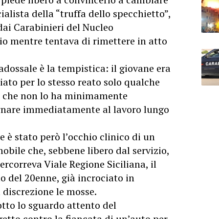
alista della “truffa dello specchietto”,
 dai Carabinieri del Nucleo
o mentre tentava di rimettere in atto
adossale è la tempistica: il giovane era
iato per lo stesso reato solo qualche
a che non lo ha minimamente
ornare immediatamente al lavoro lungo
re è stato però l’occhio clinico di un
bile che, sebbene libero dal servizio,
rcorreva Viale Regione Siciliana, il
to del 20enne, già incrociato in
 discrezione le mosse.
otto lo sguardo attento del
getto contro la fiancata di un’auto per