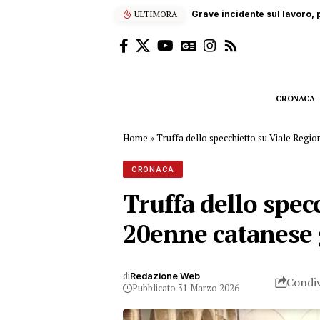
ULTIMORA
“Enjoy’s Jazz… e non solo”: 
CRONACA
Home
»
Truffa dello specchietto su Viale Regio
CRONACA
Truffa dello spec
20enne catanese 
di
Redazione Web
Condiv
Pubblicato 31 Marzo 2026