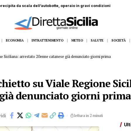
dall’11 al 14 agosto Gangi appuntamento con la grande musica dal vivo
ECONOMIA
INTRATTENIMENTO
METEO
SALUTE
SOCIETÀ
ne Siciliana: arrestato 20enne catanese già denunciato giorni prima
chietto su Viale Regione Sici
già denunciato giorni prima
idi
lettura in 2 minuti
Ult