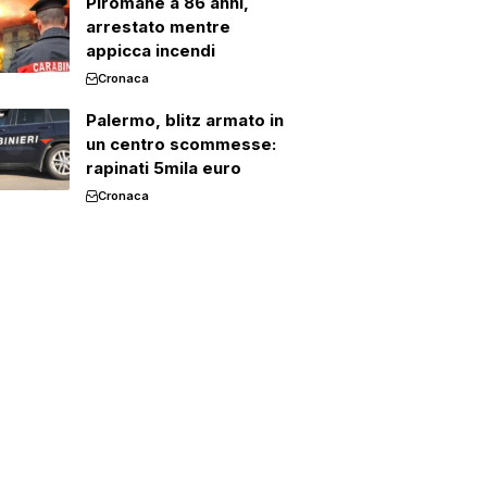
Piromane a 86 anni,
arrestato mentre
appicca incendi
Cronaca
Palermo, blitz armato in
un centro scommesse:
rapinati 5mila euro
Cronaca