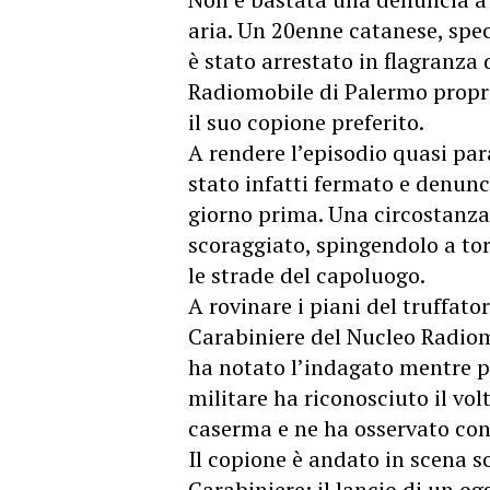
aria. Un 20enne catanese, speci
è stato arrestato in flagranza
Radiomobile di Palermo propri
il suo copione preferito.
​A rendere l’episodio quasi par
stato infatti fermato e denunc
giorno prima. Una circostanz
scoraggiato, spingendolo a t
le strade del capoluogo.
​A rovinare i piani del truffato
Carabiniere del Nucleo Radiomo
ha notato l’indagato mentre pe
militare ha riconosciuto il vol
caserma e ne ha osservato con
​Il copione è andato in scena s
Carabiniere: il lancio di un og