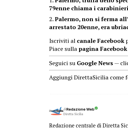
Palermo, truffa dello spe
79enne chiama i carabinier
Palermo, non si ferma all’
arrestato 20enne, era ubria
Iscriviti al
canale Facebook
p
Piace sulla
pagina Facebook
Seguici su
Google News
— cli
Aggiungi DirettaSicilia come f
di
Redazione Web
Diretta Sicilia
Redazione centrale di Diretta Sici