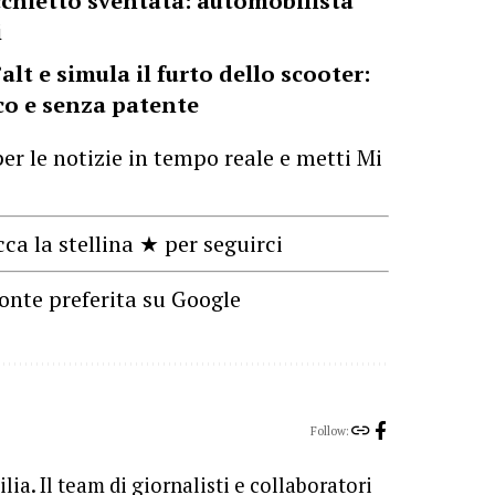
cchietto sventata: automobilista
i
alt e simula il furto dello scooter:
co e senza patente
er le notizie in tempo reale e metti Mi
cca la stellina ★ per seguirci
onte preferita su Google
Follow:
lia. Il team di giornalisti e collaboratori