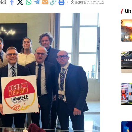
idi
lettura in 4 minuti
Ult