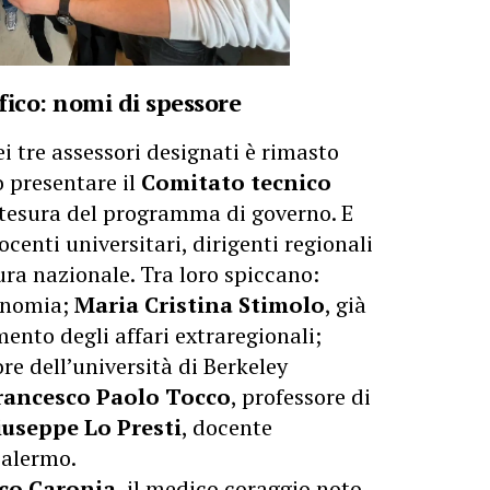
fico: nomi di spessore
i tre assessori designati è rimasto
o presentare il
Comitato tecnico
stesura del programma di governo. E
centi universitari, dirigenti regionali
tura nazionale. Tra loro spiccano:
conomia;
Maria Cristina Stimolo
, già
mento degli affari extraregionali;
ore dell’università di Berkeley
rancesco Paolo Tocco
, professore di
iuseppe Lo Presti
, docente
Palermo.
co Caronia
, il medico coraggio noto