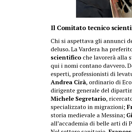
Il Comitato tecnico scienti
Chi si aspettava gli annunci de
deluso. La Vardera ha preferit
scientifico
che lavorerà alla 
qui i nomi contano davvero. Do
esperti, professionisti di leva
Andrea Cirà
, ordinario di E
dirigente generale del diparti
Michele Segretario
, ricercat
specializzato in migrazioni;
F
storia medievale a Messina;
G
all’accademia di belle arti di 
Nel settore sanitario,
Frances