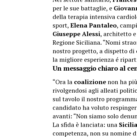
per le sue battaglie, e
Giovann
della terapia intensiva cardiol
sport,
Elena Pantaleo
, campi
Giuseppe Alessi
, architetto 
Regione Siciliana. “Nomi strao
nostro progetto, a dispetto di
la migliore esperienza é ripart
Un messaggio chiaro al cen
“Ora la
coalizione
non ha più
rivolgendosi agli alleati poli
sul tavolo il nostro programma
candidato ha voluto respingere 
avanti: “Non siamo solo denun
La sfida è lanciata: una
Sicili
competenza, non su nomine di 