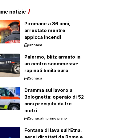
ime notizie
Piromane a 86 anni,
arrestato mentre
appicca incendi
Cronaca
Palermo, blitz armato in
un centro scommesse:
rapinati 5mila euro
Cronaca
Dramma sul lavoro a
Bolognetta: operaio di 52
anni precipita da tre
metri
Cronaca
In primo piano
Fontana di lava sull’Etna,
aerei dirottati da Roma e