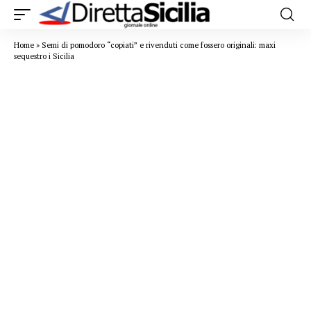
Home
»
Semi di pomodoro “copiati” e rivenduti come fossero originali: maxi
sequestro i Sicilia