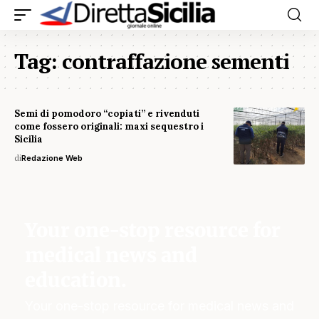
Tag:
contraffazione sementi
Semi di pomodoro “copiati” e rivenduti
come fossero originali: maxi sequestro i
Sicilia
di
Redazione Web
Your one-stop resource for
medical news and
education.
Your one-stop resource for medical news and