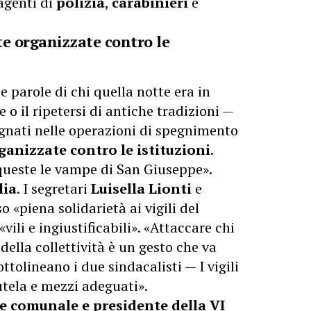
agenti di
polizia
,
carabinieri
e
te organizzate contro le
e parole di chi quella notte era in
 o il ripetersi di antiche tradizioni —
egnati nelle operazioni di spegnimento
rganizzate contro le istituzioni
.
queste le vampe di San Giuseppe».
lia
. I segretari
Luisella Lionti
e
 «piena solidarietà ai vigili del
vili e ingiustificabili». «Attaccare chi
 della collettività è un gesto che va
olineano i due sindacalisti — I vigili
utela e mezzi adeguati».
re comunale e presidente della VI