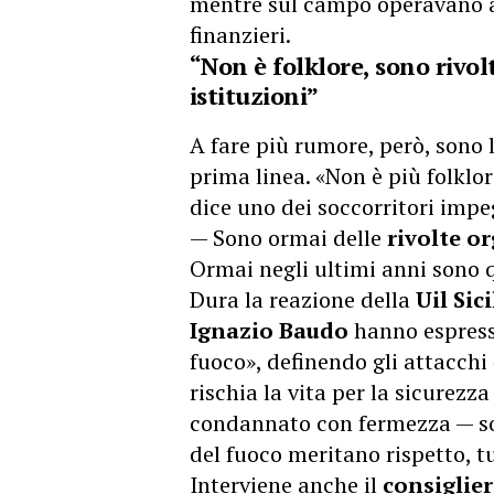
mentre sul campo operavano 
finanzieri.
“Non è folklore, sono rivol
istituzioni”
A fare più rumore, però, sono l
prima linea. «Non è più folklore
dice uno dei soccorritori imp
— Sono ormai delle
rivolte o
Ormai negli ultimi anni sono 
Dura la reazione della
Uil Sici
Ignazio Baudo
hanno espresso
fuoco», definendo gli attacchi «
rischia la vita per la sicurezza
condannato con fermezza — sott
del fuoco meritano rispetto, t
Interviene anche il
consiglie