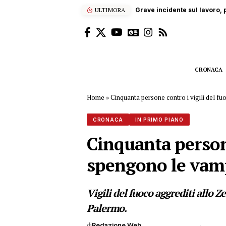
ULTIMORA
Grave incidente sul lavoro, p
CRONACA
Home
»
Cinquanta persone contro i vigili del f
CRONACA
IN PRIMO PIANO
Cinquanta persone
spengono le vamp
Vigili del fuoco aggrediti allo Z
Palermo.
di
Redazione Web