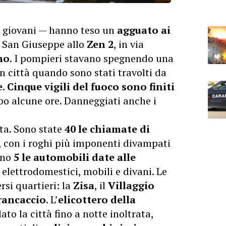
 giovani — hanno teso un
agguato ai
i San Giuseppe allo
Zen 2
, in via
mo
. I pompieri stavano spegnendo una
n città quando sono stati travolti da
e
.
Cinque vigili del fuoco sono finiti
opo alcune ore. Danneggiati anche i
nta. Sono state
40 le chiamate di
à, con i roghi più imponenti divampati
meno
5 le automobili date alle
 elettrodomestici, mobili e divani. Le
si quartieri: la
Zisa
, il
Villaggio
rancaccio
. L’
elicottero della
ato la città fino a notte inoltrata,