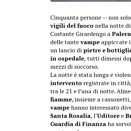
Cinquanta persone — non solo
vigili del fuoco
nella notte d
Costante Girardengo a
Paler
delle tante
vampe
appiccate i
un lancio di
pietre e bottigli
in ospedale
, tutti dimessi d
mezzi di soccorso.
La notte è stata lunga e viole
intervento
registrate in citt
tra le 21 e l’una di notte. Al
fiamme
, insieme a cassonetti,
vampe
hanno interessato diver
Santa Rosalia
, l’
Uditore
e
B
Guardia di Finanza
ha sorvol