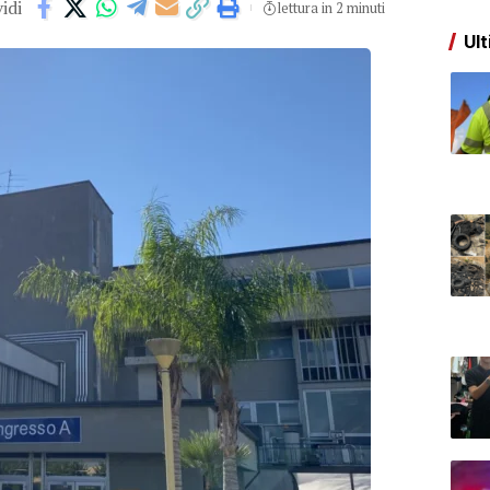
idi
lettura in 2 minuti
Ult