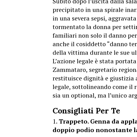
Subito dopo l’uscita dalla sala
precipitato in una spirale inar
in una severa sepsi, aggravat
tormentato la donna per setti
familiari non solo il danno pe
anche il cosiddetto “danno te
della vittima durante le sue u
L’azione legale è stata portat
Zammataro, segretario regiona
restituisce dignità e giustizia
legale, sottolineando come il r
sia un optional, ma l’unico arg
Consigliati Per Te
Trappeto. Genna da applau
doppio podio nonostante l