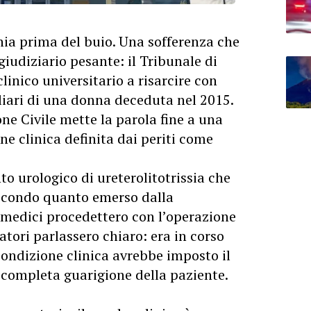
nia prima del buio. Una sofferenza che
iudiziario pesante: il Tribunale di
linico universitario a risarcire con
iliari di una donna deceduta nel 2015.
ne Civile mette la parola fine a una
e clinica definita dai periti come
to urologico di ureterolitotrissia che
Secondo quanto emerso dalla
i medici procedettero con l’operazione
tori parlassero chiaro: era in corso
condizione clinica avrebbe imposto il
a completa guarigione della paziente.