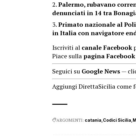
Palermo, rubavano corren
denunciati in 14 tra Bonagia
Primato nazionale al Pol
in Italia con navigatore en
Iscriviti al
canale Facebook
p
Piace sulla
pagina Facebook
Seguici su
Google News
— cli
Aggiungi DirettaSicilia come f
ARGOMENTI:
catania
Codici Sicilia
M