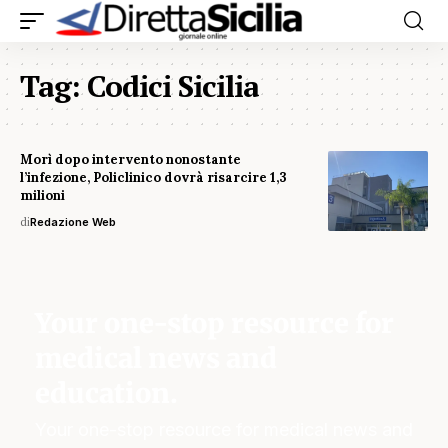
Tag:
Codici Sicilia
Morì dopo intervento nonostante
l’infezione, Policlinico dovrà risarcire 1,3
milioni
di
Redazione Web
Your one-stop resource for
medical news and
education.
Your one-stop resource for medical news and