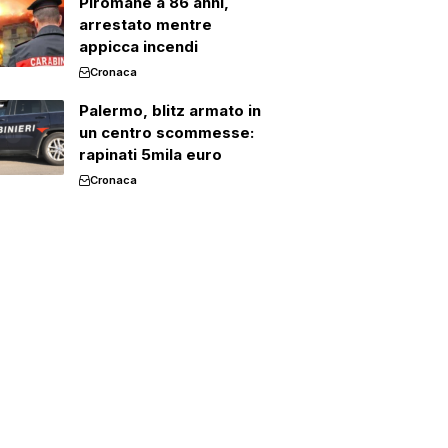
Piromane a 86 anni,
arrestato mentre
appicca incendi
Cronaca
Palermo, blitz armato in
un centro scommesse:
rapinati 5mila euro
Cronaca