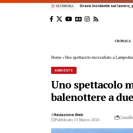
ULTIMORA
“Enjoy’s Jazz… e non solo”: 
CRONACA
Home
»
Uno spettacolo mozzafiato a Lampedusa: 
AMBIENTE
Uno spettacolo m
balenottere a due
di
Redazione Web
Condiv
Pubblicato 13 Marzo 2026