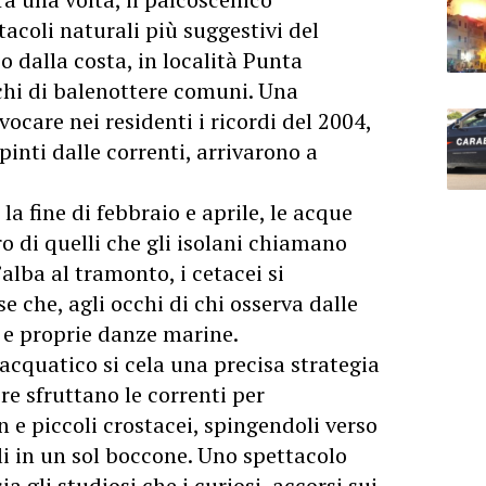
tacoli naturali più suggestivi del
o dalla costa, in località Punta
chi di balenottere comuni. Una
ocare nei residenti i ricordi del 2004,
inti dalle correnti, arrivarono a
la fine di febbraio e aprile, le acque
ro di quelli che gli isolani chiamano
’alba al tramonto, i cetacei si
e che, agli occhi di chi osserva dalle
 e proprie danze marine.
 acquatico si cela una precisa strategia
re sfruttano le correnti per
e piccoli crostacei, spingendoli verso
rli in un sol boccone. Uno spettacolo
ia gli studiosi che i curiosi, accorsi sui