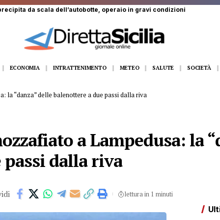
dall’11 al 14 agosto Gangi appuntamento con la grande musica dal vivo
ECONOMIA
INTRATTENIMENTO
METEO
SALUTE
SOCIETÀ
la “danza” delle balenottere a due passi dalla riva
ozzafiato a Lampedusa: la “
 passi dalla riva
idi
lettura in 1 minuti
Ult