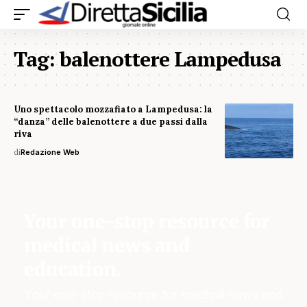
Tag:
balenottere Lampedusa
Uno spettacolo mozzafiato a Lampedusa: la
“danza” delle balenottere a due passi dalla
riva
di
Redazione Web
Your one-stop resource for
medical news and
education.
Your one-stop resource for medical news and