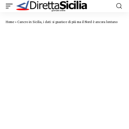
Home
»
Cancro in Sicilia, i dati: si guarisce di più ma il Nord è ancora lontano