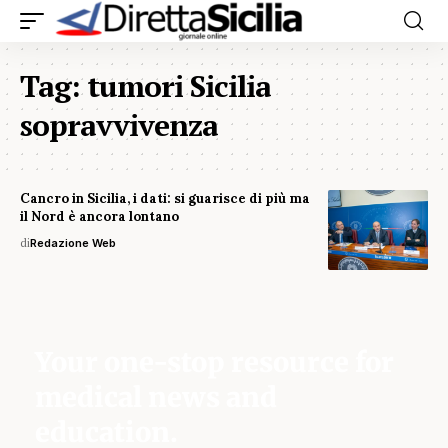
Tag:
tumori Sicilia
sopravvivenza
Cancro in Sicilia, i dati: si guarisce di più ma
il Nord è ancora lontano
di
Redazione Web
Your one-stop resource for
medical news and
education.