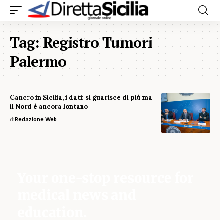
Tag:
Registro Tumori
Palermo
Cancro in Sicilia, i dati: si guarisce di più ma
il Nord è ancora lontano
di
Redazione Web
Your one-stop resource for
medical news and
education.