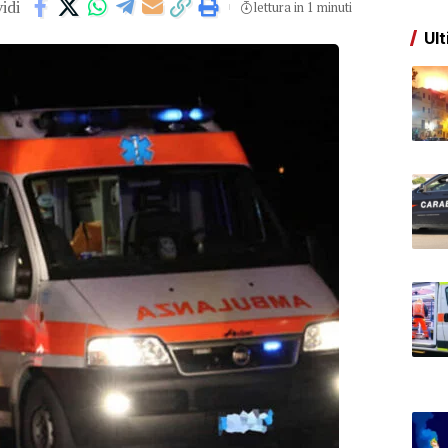
idi
lettura in 1 minuti
Ult