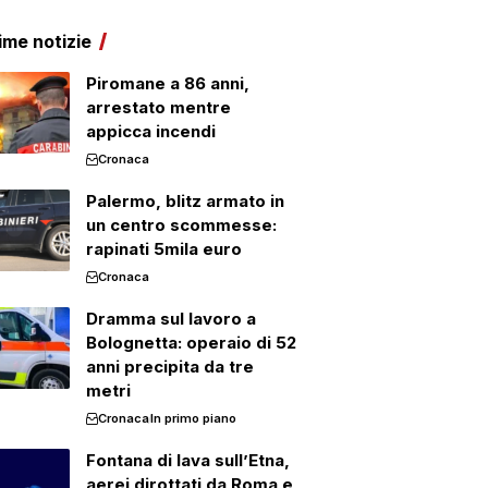
ime notizie
Piromane a 86 anni,
arrestato mentre
appicca incendi
Cronaca
Palermo, blitz armato in
un centro scommesse:
rapinati 5mila euro
Cronaca
Dramma sul lavoro a
Bolognetta: operaio di 52
anni precipita da tre
metri
Cronaca
In primo piano
Fontana di lava sull’Etna,
aerei dirottati da Roma e