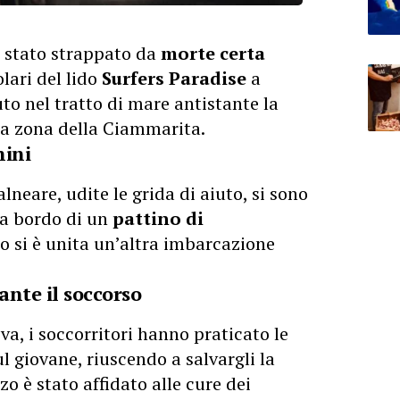
è stato strappato da
morte certa
olari del lido
Surfers Paradise
a
to nel tratto di mare antistante la
la zona della Ciammarita.
nini
lneare, udite le grida di aiuto, si sono
 a bordo di un
pattino di
to si è unita un’altra imbarcazione
nte il soccorso
iva, i soccorritori hanno praticato le
l giovane, riuscendo a salvargli la
zzo è stato affidato alle cure dei