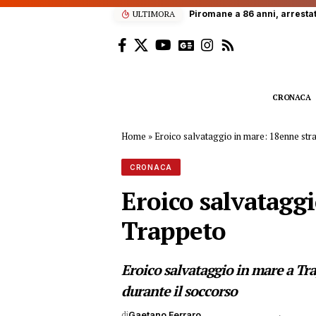
ULTIMORA
Palermo, blitz armato in un
CRONACA
Home
»
Eroico salvataggio in mare: 18enne str
CRONACA
Eroico salvataggi
Trappeto
Eroico salvataggio in mare a Tr
durante il soccorso
di
Gaetano Ferraro