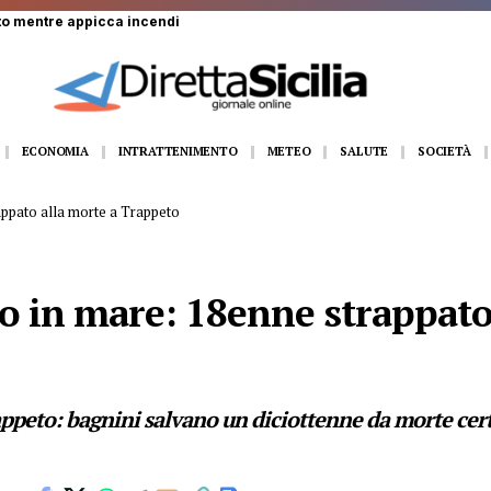
 centro scommesse: rapinati 5mila euro
ECONOMIA
INTRATTENIMENTO
METEO
SALUTE
SOCIETÀ
appato alla morte a Trappeto
o in mare: 18enne strappato
appeto: bagnini salvano un diciottenne da morte cer