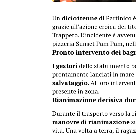
Un
diciottenne
di Partinico 
grazie all’azione eroica dei tit
Trappeto. L’incidente è avvenu
pizzeria Sunset Pam Pam, nel
Pronto intervento dei bag
I
gestori
dello stabilimento ba
prontamente lanciati in mare
salvataggio
. Al loro interven
presente in zona.
Rianimazione decisiva dura
Durante il trasporto verso la r
manovre di rianimazione
su
vita. Una volta a terra, il raga