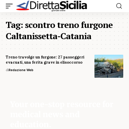
Tag:
scontro treno furgone
Caltanissetta-Catania
Treno travolge un furgone: 27 passeggeri
evacuati, una ferita grave in elisoccorso
di
Redazione Web
Your one-stop resource for
medical news and
education.