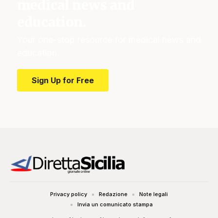
medical news and
education.
Your one-stop resource for medical news and
education.
Sign Up for Free
Privacy policy
Redazione
Note legali
Invia un comunicato stampa