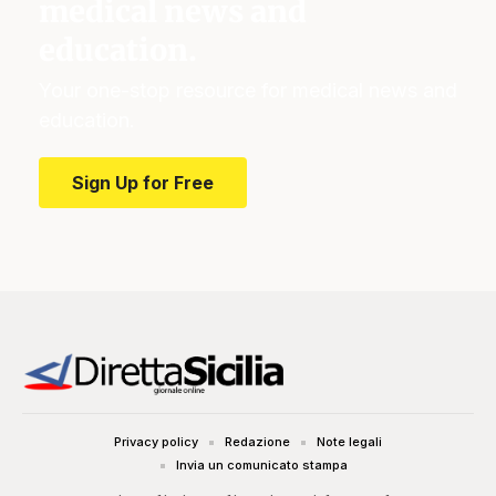
medical news and
education.
Your one-stop resource for medical news and
education.
Sign Up for Free
Privacy policy
Redazione
Note legali
Invia un comunicato stampa